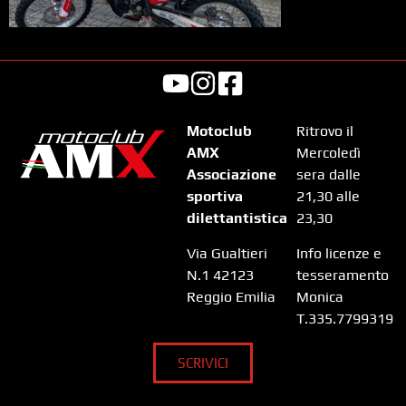
Motoclub
Ritrovo il
AMX
Mercoledì
Associazione
sera dalle
sportiva
21,30 alle
dilettantistica
23,30
Via Gualtieri
Info licenze e
N.1 42123
tesseramento
Reggio Emilia
Monica
T.335.7799319
SCRIVICI