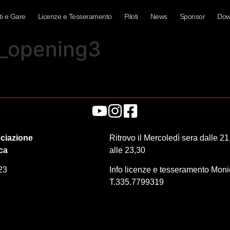
i e Gare
Licenze e Tesseramento
Piloti
News
Sponsor
Dow
9_opening3
ciazione
Ritrovo il Mercoledì sera dalle 21
ica
alle 23,30
23
Info licenze e tesseramento Mon
T.335.7799319