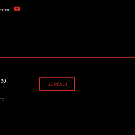
nload
,30
SCRIVICI
ica