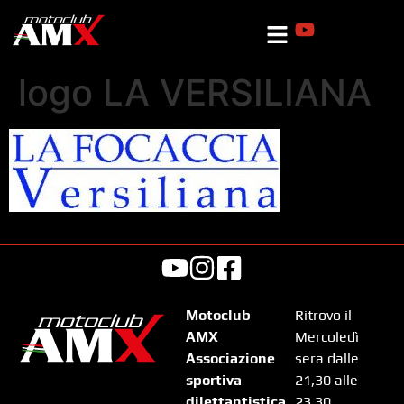
logo LA VERSILIANA
Motoclub
Ritrovo il
AMX
Mercoledì
Associazione
sera dalle
sportiva
21,30 alle
dilettantistica
23,30