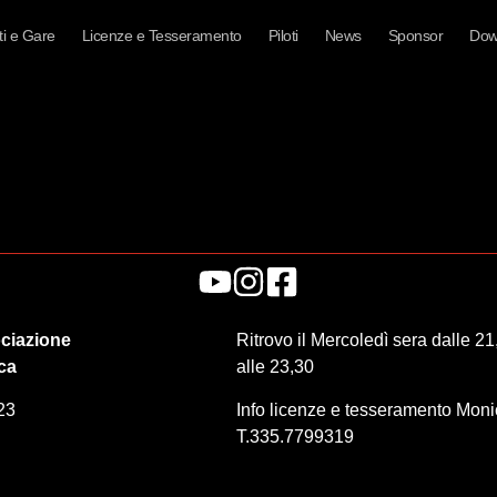
i e Gare
Licenze e Tesseramento
Piloti
News
Sponsor
Dow
ciazione
Ritrovo il Mercoledì sera dalle 21
ica
alle 23,30
23
Info licenze e tesseramento Mon
T.335.7799319