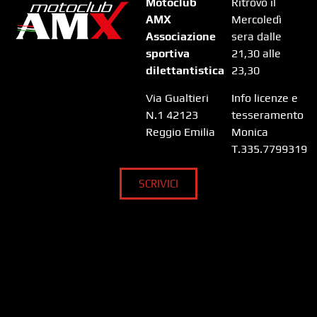
Motoclub
Ritrovo il
AMX
Mercoledì
Associazione
sera dalle
sportiva
21,30 alle
dilettantistica
23,30
Via Gualtieri
Info licenze e
N.1 42123
tesseramento
Reggio Emilia
Monica
T.335.7799319
SCRIVICI