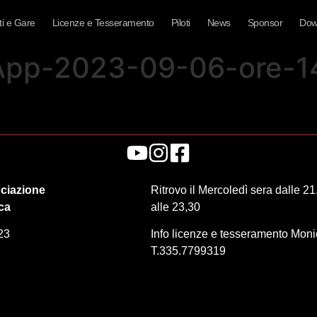
i e Gare
Licenze e Tesseramento
Piloti
News
Sponsor
Dow
pp-2023-09-06-ore-14
ciazione
Ritrovo il Mercoledì sera dalle 21
ica
alle 23,30
23
Info licenze e tesseramento Mon
T.335.7799319