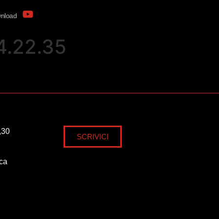
nload
.22.35
,30
SCRIVICI
ica