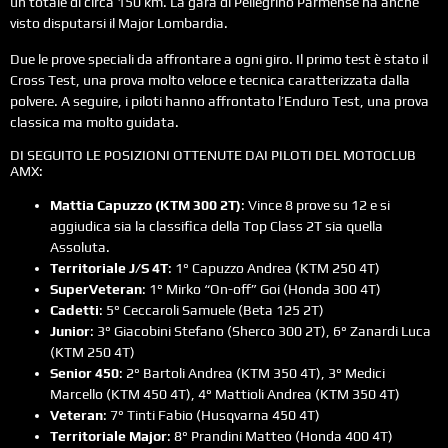
un totale di circa 150 km. La gara di Pellegrino Parmense ha anche
visto disputarsi il Major Lombardia.
Due le prove speciali da affrontare a ogni giro. Il primo test è stato il
Cross Test, una prova molto veloce e tecnica caratterizzata dalla
polvere. A seguire, i piloti hanno affrontato l’Enduro Test, una prova
classica ma molto guidata.
DI SEGUITO LE POSIZIONI OTTENUTE DAI PILOTI DEL MOTOCLUB
AMX:
Mattia Capuzzo (KTM 300 2T)
: Vince 8 prove su 12 e si
aggiudica sia la classifica della Top Class 2T sia quella
Assoluta.
Territoriale J/S 4T
: 1° Capuzzo Andrea (KTM 250 4T)
SuperVeteran
: 1° Mirko “On-off” Goi (Honda 300 4T)
Cadetti
: 5° Ceccaroli Samuele (Beta 125 2T)
Junior
: 3° Giacobini Stefano (Sherco 300 2T), 6° Zanardi Luca
(KTM 250 4T)
Senior 450
: 2° Bartoli Andrea (KTM 350 4T), 3° Medici
Marcello (KTM 450 4T), 4° Mattioli Andrea (KTM 350 4T)
Veteran
: 7° Tinti Fabio (Husqvarna 450 4T)
Territoriale Major
: 8° Prandini Matteo (Honda 400 4T)