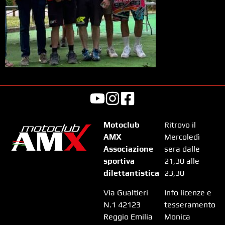
Motoclub
Ritrovo il
AMX
Mercoledì
Associazione
sera dalle
sportiva
21,30 alle
dilettantistica
23,30
Via Gualtieri
Info licenze e
N.1 42123
tesseramento
Reggio Emilia
Monica