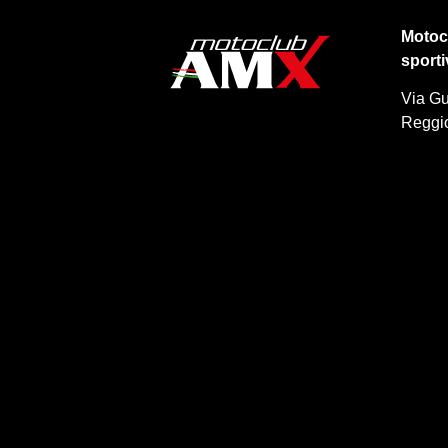
Motoc
sporti
Via Gu
Reggio