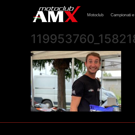
Motoclub
Campionati e
119953760_1582