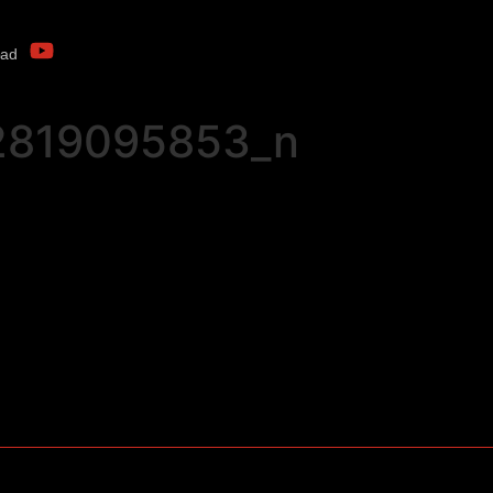
oad
2819095853_n