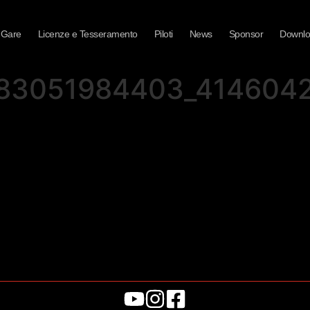
 Gare
Licenze e Tesseramento
Piloti
News
Sponsor
Downl
183051984403_414604