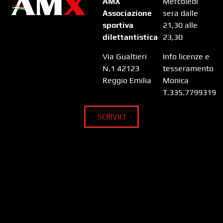
AMX
Mercoledì
Associazione
sera dalle
sportiva
21,30 alle
dilettantistica
23,30
Via Gualtieri
Info licenze e
N.1 42123
tesseramento
Reggio Emilia
Monica
T.335.7799319
SCRIVICI