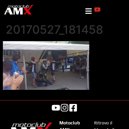
20170527_181458
Motoclub
Ritrovo il