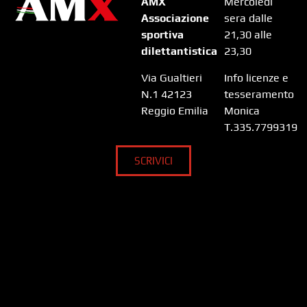
AMX
Mercoledì
Associazione
sera dalle
sportiva
21,30 alle
dilettantistica
23,30
Via Gualtieri
Info licenze e
N.1 42123
tesseramento
Reggio Emilia
Monica
T.335.7799319
SCRIVICI