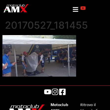
20170527_181455
Motoclub
Ritrovo il