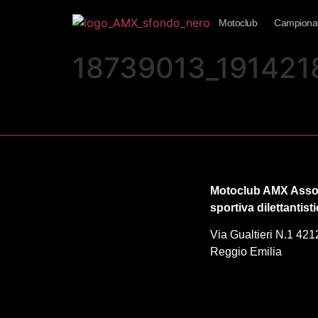
Motoclub
Campionat
18739013_19142
Motoclub AMX Asso
sportiva dilettantist
Via Gualtieri N.1 421
Reggio Emilia