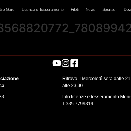
i e Gare
Licenze e Tesseramento
Piloti
News
Sponsor
Dow
18568820772_7808994
ciazione
Ritrovo il Mercoledì sera dalle 21
ica
alle 23,30
23
Info licenze e tesseramento Mon
T.335.7799319