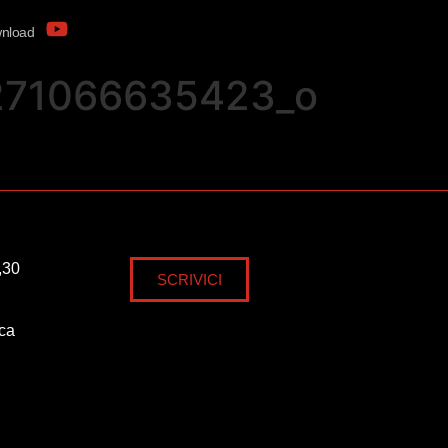
nload
271066635423_o
,30
SCRIVICI
ica