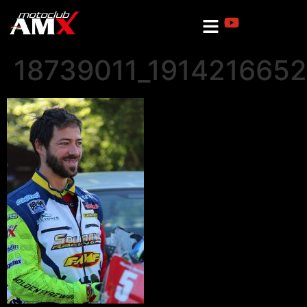
18739011_191421665