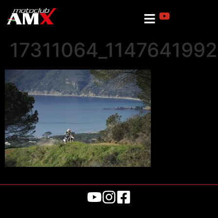
17311064_114764199