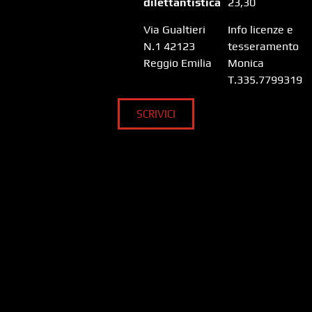
dilettantistica
23,30
Via Gualtieri
Info licenze e
N.1 42123
tesseramento
Reggio Emilia
Monica
T.335.7799319
SCRIVICI