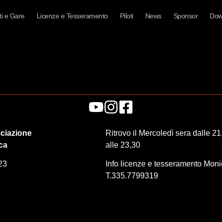
i e Gare
Licenze e Tesseramento
Piloti
News
Sponsor
Dow
ciazione
Ritrovo il Mercoledì sera dalle 21
ica
alle 23,30
23
Info licenze e tesseramento Mon
T.335.7799319