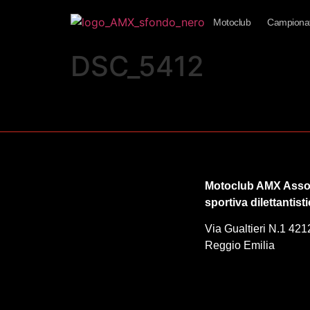
Motoclub
Campionat
DSC_5412
Motoclub AMX Asso
sportiva dilettantist
Via Gualtieri N.1 421
Reggio Emilia