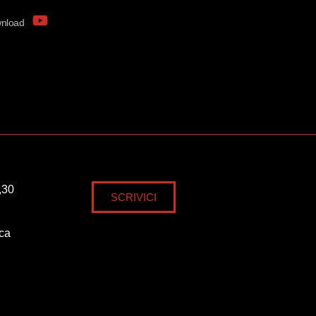
nload
,30
SCRIVICI
ica