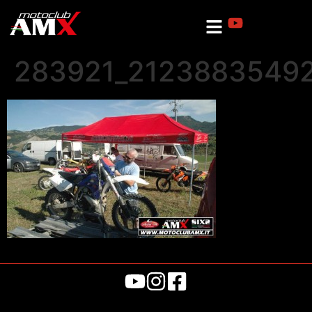
283921_2123883549