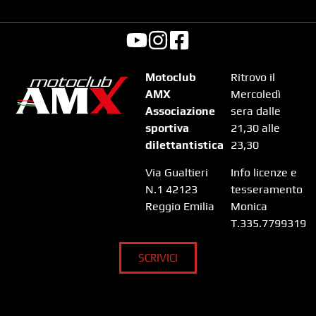
Motoclub
Ritrovo il
AMX
Mercoledì
Associazione
sera dalle
sportiva
21,30 alle
dilettantistica
23,30
Via Gualtieri
Info licenze e
N.1 42123
tesseramento
Reggio Emilia
Monica
T.335.7799319
SCRIVICI