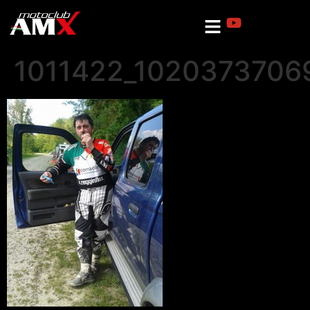
1011422_1020373706