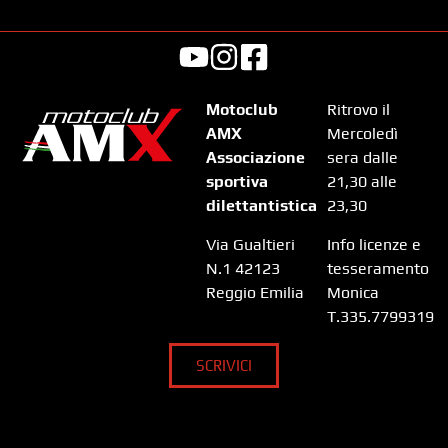
Motoclub
Ritrovo il
AMX
Mercoledì
Associazione
sera dalle
sportiva
21,30 alle
dilettantistica
23,30
Via Gualtieri
Info licenze e
N.1 42123
tesseramento
Reggio Emilia
Monica
T.335.7799319
SCRIVICI