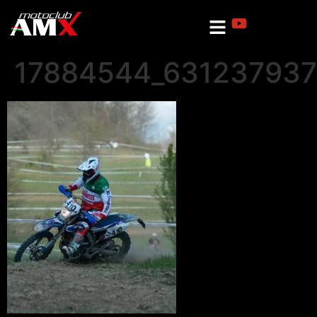
17884544_63123793