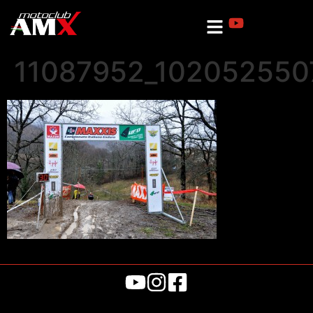
11087952_102052550