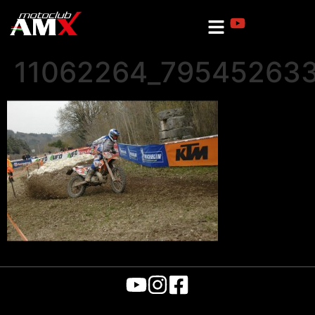
11062264_79545263