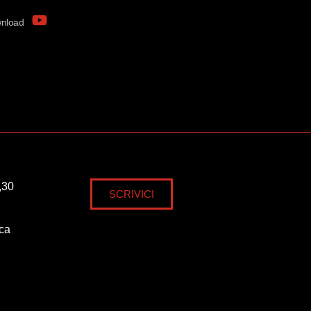
nload
,30
SCRIVICI
ica