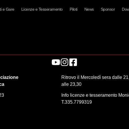
i e Gare
Licenze e Tesseramento
Piloti
News
Sponsor
Dow
ciazione
Ritrovo il Mercoledì sera dalle 21
ica
alle 23,30
23
Info licenze e tesseramento Mon
T.335.7799319