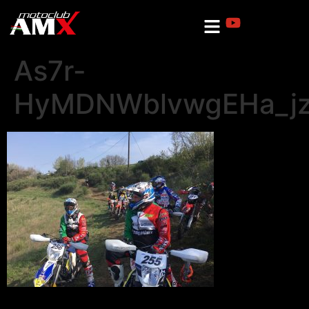
As7r-
HyMDNWblvwgEHa_jz