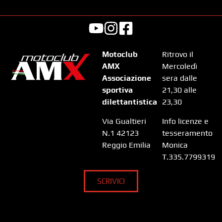
Motoclub
Ritrovo il
AMX
Mercoledì
Associazione
sera dalle
sportiva
21,30 alle
dilettantistica
23,30
Via Gualtieri
Info licenze e
N.1 42123
tesseramento
Reggio Emilia
Monica
T.335.7799319
SCRIVICI