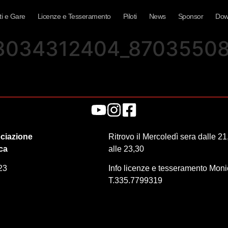
i e Gare
Licenze e Tesseramento
Piloti
News
Sponsor
Dow
3034312404_8703550
ciazione
Ritrovo il Mercoledì sera dalle 21
ica
alle 23,30
23
Info licenze e tesseramento Mon
T.335.7799319