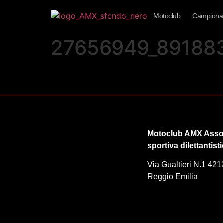
Motoclub
Campionat
27656949_89188
Motoclub AMX Asso
sportiva dilettantist
Via Gualtieri N.1 421
Reggio Emilia