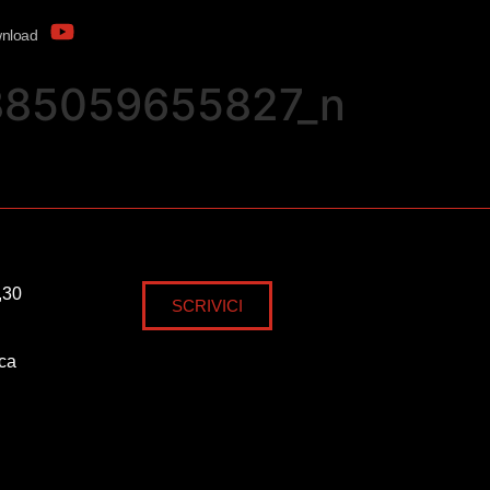
nload
885059655827_n
,30
SCRIVICI
ica