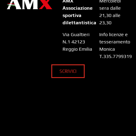
AMX
Mercoledì
Associazione
sera dalle
sportiva
21,30 alle
dilettantistica
23,30
Via Gualtieri
Info licenze e
N.1 42123
tesseramento
Reggio Emilia
Monica
T.335.7799319
SCRIVICI