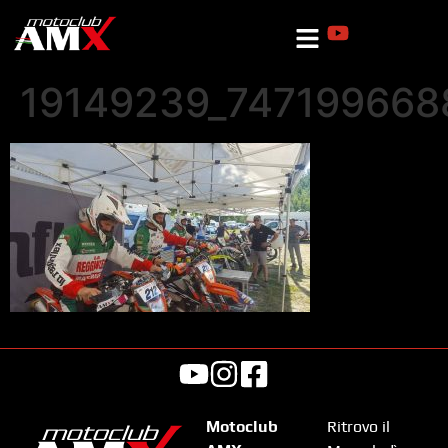
19149239_747199668
Motoclub
Ritrovo il