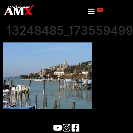
13248485_173559499