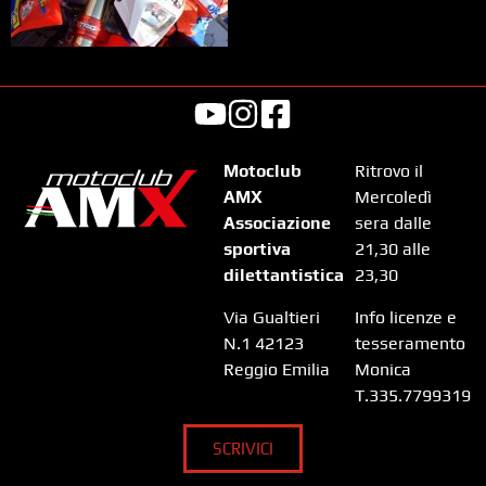
Motoclub
Ritrovo il
AMX
Mercoledì
Associazione
sera dalle
sportiva
21,30 alle
dilettantistica
23,30
Via Gualtieri
Info licenze e
N.1 42123
tesseramento
Reggio Emilia
Monica
T.335.7799319
SCRIVICI