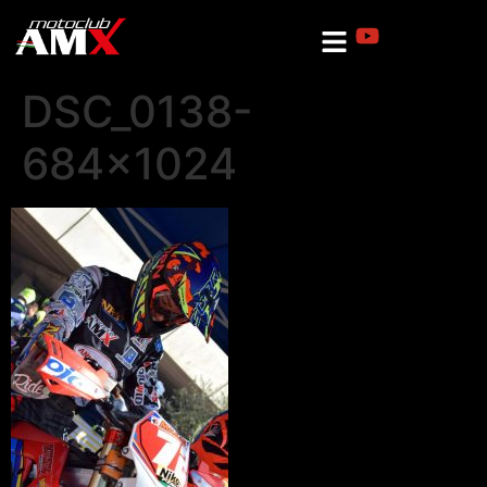
DSC_0138-
684×1024