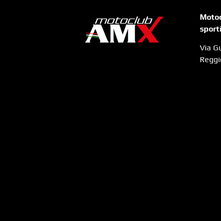
Motoc
sport
Via G
Reggi