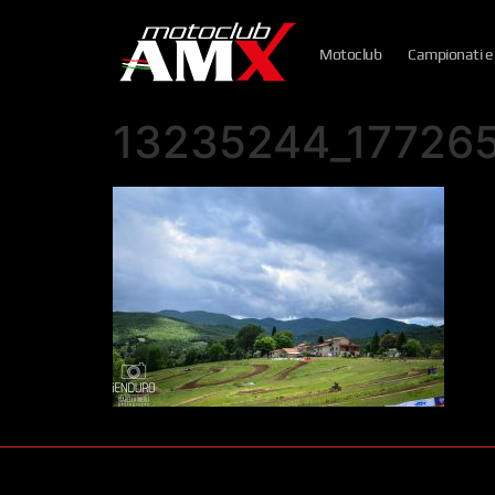
Motoclub
Campionati e
13235244_17726