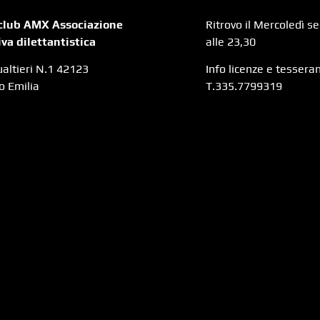
lub AMX Associazione
Ritrovo il Mercoledì s
iva dilettantistica
alle 23,30
ualtieri N.1 42123
Info licenze e tesser
o Emilia
T.335.7799319