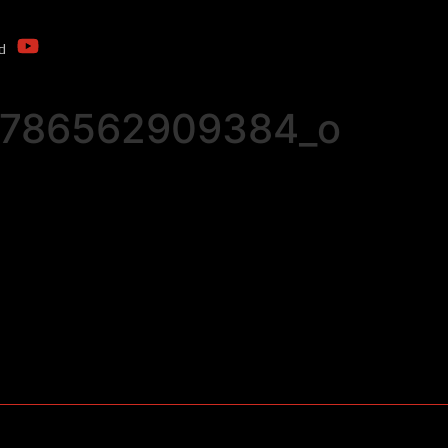
d
0786562909384_o