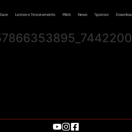
 Gare
Licenze e Tesseramento
Piloti
News
Sponsor
Downloa
57866353895_744220