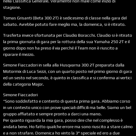
nella Classifica Generale. Veramente non male come inizio di
stagione.
Tomas Grisanti (Beta 300 2T) è sedicesimo di classe nella gara del
sabato. Avrebbe potuto fare meglio ma, la domenica, si è ritirato.
Trasferta invece sfortunata per Claudio Boracchi. Claudio si è ritirato
la prima giornata di gara per la rottura della sua Yamaha 250 2T e il
giorno dopo non ha preso il via perché il Team non è riuscito a
riparare il mezzo.
Simone Fiaccadori in sella alla Husqvarna 300 2T preparata dalla
Motormix di Luca Sezzi, con un quarto posto nel primo giorno di gara
ed un sesto nel secondo, è quinto in classifica e si conferma ai vertici
della categoria Major.
Simone Fiaccadori
“Sono soddisfatto e contento di questa prima gara. Abbiamo corso
in un contesto unico con prove speciali difficili ma belle. Siamo un bel
gruppo affiatato e sempre pronto a darci una mano.
Per quanto riguarda la mia gara, posso dire che nel complesso è
andata bene. Ho fatto qualche errore ma sono riuscito a stare calmo
e a non strafare. Domenica ho vinto la 3° speciale ed ero a due