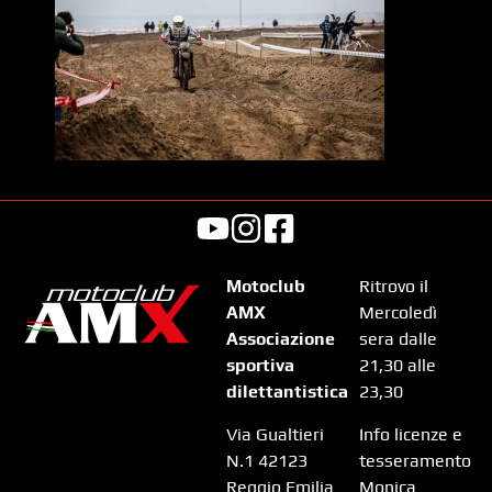
Motoclub
Ritrovo il
AMX
Mercoledì
Associazione
sera dalle
sportiva
21,30 alle
dilettantistica
23,30
Via Gualtieri
Info licenze e
N.1 42123
tesseramento
Reggio Emilia
Monica