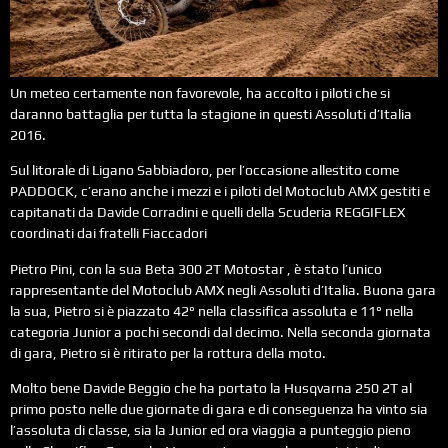
Un meteo certamente non favorevole, ha accolto i piloti che si
daranno battaglia per tutta la stagione in questi Assoluti d’Italia
2016.
Sul litorale di Ligano Sabbiadoro, per l’occasione allestito come
PADDOCK, c’erano anche i mezzi e i piloti del Motoclub AMX gestiti e
capitanati da Davide Corradini e quelli della Scuderia REGGIFLEX
coordinati dai fratelli Fiaccadori
Pietro Pini, con la sua Beta 300 2T Motostar , è stato l’unico
rappresentante del Motoclub AMX negli Assoluti d’Italia. Buona gara
la sua, Pietro si è piazzato 42° nella classifica assoluta e 11° nella
categoria Junior a pochi secondi dal decimo. Nella seconda giornata
di gara, Pietro si è ritirato per la rottura della moto.
Molto bene Davide Beggio che ha portato la Husqvarna 250 2T al
primo posto nelle due giornate di gara e di conseguenza ha vinto sia
l’assoluta di classe, sia la Junior ed ora viaggia a punteggio pieno