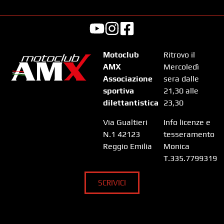
Motoclub
Ritrovo il
AMX
Mercoledì
Associazione
sera dalle
sportiva
21,30 alle
dilettantistica
23,30
Via Gualtieri
Info licenze e
N.1 42123
tesseramento
Reggio Emilia
Monica
T.335.7799319
SCRIVICI