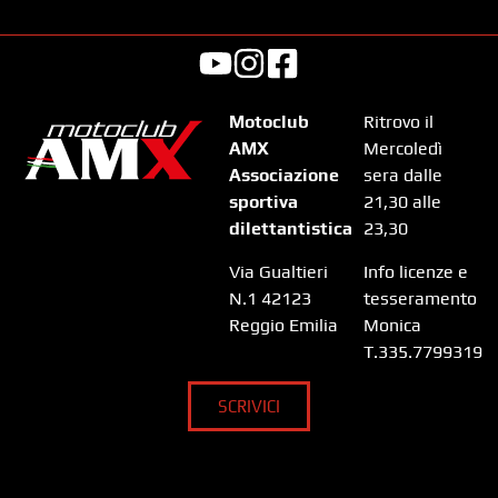
Motoclub
Ritrovo il
AMX
Mercoledì
Associazione
sera dalle
sportiva
21,30 alle
dilettantistica
23,30
Via Gualtieri
Info licenze e
N.1 42123
tesseramento
Reggio Emilia
Monica
T.335.7799319
SCRIVICI