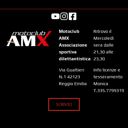
Motoclub
Ritrovo il
AMX
Mercoledì
Associazione
sera dalle
sportiva
21,30 alle
dilettantistica
23,30
Via Gualtieri
Info licenze e
N.1 42123
tesseramento
Reggio Emilia
Monica
T.335.7799319
SCRIVICI