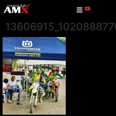
13606915_102088877