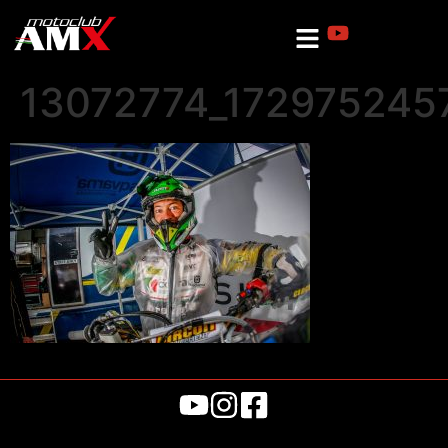
13072774_17297524