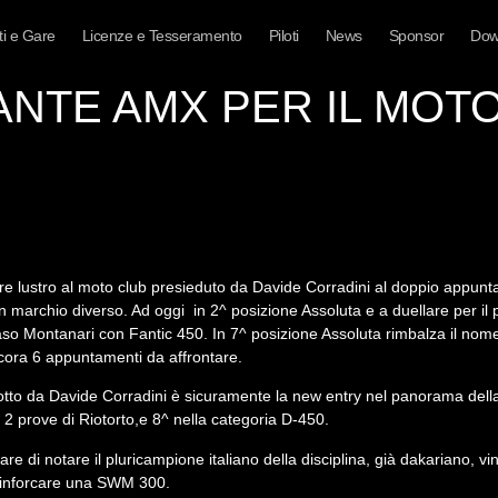
i e Gare
Licenze e Tesseramento
Piloti
News
Sponsor
Dow
ANTE AMX PER IL MOTOR
 lustro al moto club presieduto da Davide Corradini al doppio appuntame
n marchio diverso. Ad oggi in 2^ posizione Assoluta e a duellare per il 
so Montanari con Fantic 450. In 7^ posizione Assoluta rimbalza il nome
ncora 6 appuntamenti da affrontare.
otto da Davide Corradini è sicuramente la new entry nel panorama della
 2 prove di Riotorto,e 8^ nella categoria D-450.
e di notare il pluricampione italiano della disciplina, già dakariano, vin
d inforcare una SWM 300.