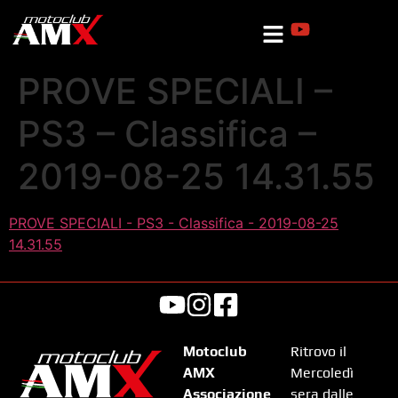
PROVE SPECIALI –
PS3 – Classifica –
2019-08-25 14.31.55
PROVE SPECIALI - PS3 - Classifica - 2019-08-25
14.31.55
Motoclub
Ritrovo il
AMX
Mercoledì
Associazione
sera dalle