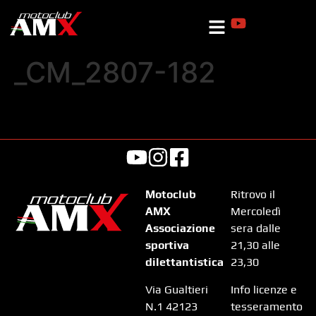
_CM_2807-182
Motoclub
Ritrovo il
AMX
Mercoledì
Associazione
sera dalle
sportiva
21,30 alle
dilettantistica
23,30
Via Gualtieri
Info licenze e
N.1 42123
tesseramento